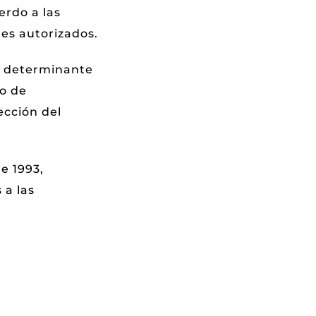
erdo a las
es autorizados.
l determinante
go de
ección del
e 1993,
 a las