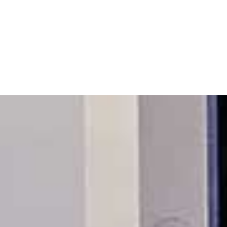
ES Y ACABADOS
OPTIMIZACIÓN DE
IMA CALIDAD
PROCESOS Y MEJORA
CONTINUA