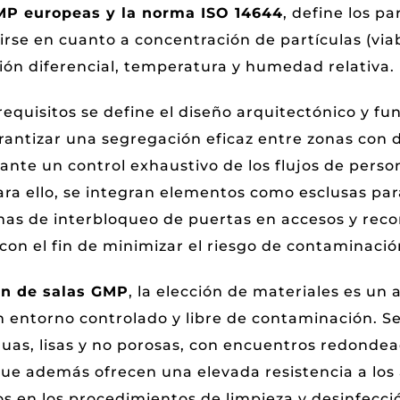
MP europeas y la norma ISO 14644
, define los p
se en cuanto a concentración de partículas (viabl
esión diferencial, temperatura y humedad relativa.
requisitos se define el diseño arquitectónico y fun
rantizar una segregación eficaz entre zonas con d
ante un control exhaustivo de los flujos de person
Para ello, se integran elementos como esclusas pa
mas de interbloqueo de puertas en accesos y reco
 con el fin de minimizar el riesgo de contaminaci
ón de salas GMP
, la elección de materiales es un 
 entorno controlado y libre de contaminación. 
nuas, lisas y no porosas, con encuentros redond
 que además ofrecen una elevada resistencia a los
os en los procedimientos de limpieza y desinfecci