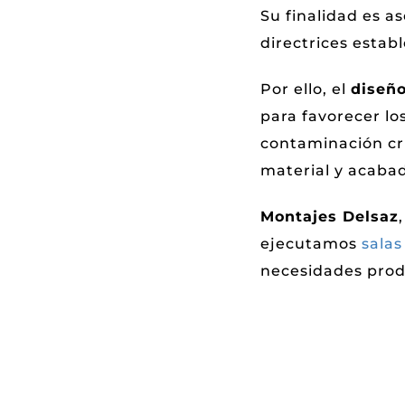
Su finalidad es a
directrices estab
Por ello, el
diseño
para favorecer los
contaminación cru
material y acaba
Montajes Delsaz
ejecutamos
salas
necesidades produ