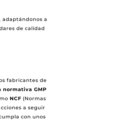
l, adaptándonos a
ndares de calidad
os fabricantes de
la
normativa GMP
como
NCF
(Normas
acciones a seguir
 cumpla con unos