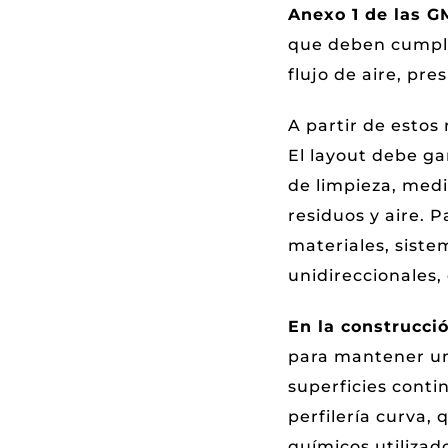
Anexo 1 de las G
que deben cumplir
flujo de aire, pr
A partir de estos 
El layout debe ga
de limpieza, medi
residuos y aire. 
materiales, siste
unidireccionales,
En la construcci
para mantener un
superficies conti
perfilería curva,
químicos utilizad