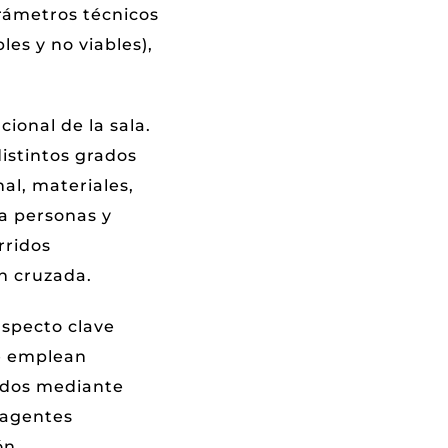
arámetros técnicos
es y no viables),
cional de la sala.
istintos grados
al, materiales,
ra personas y
rridos
ón cruzada.
aspecto clave
Se emplean
eados mediante
 agentes
ón.