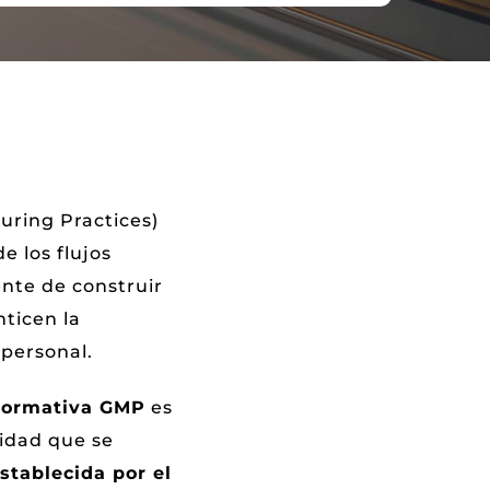
ring Practices)
e los flujos
ente de construir
nticen la
 personal.
o normativa GMP
es
vidad que se
establecida por el