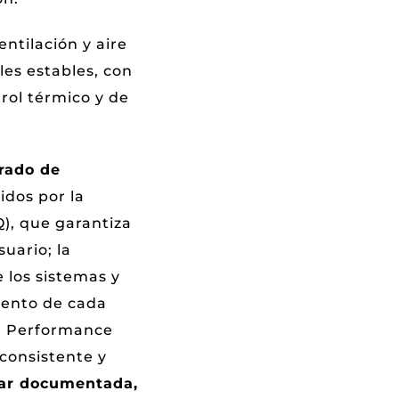
entilación y aire
es estables, con
rol térmico y de
rado de
idos por la
Q), que garantiza
uario; la
e los sistemas y
miento de cada
la Performance
consistente y
tar documentada,